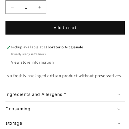
Decrease
Increase
quantity
quantity
for
for
Add to cart
L&#39;OVO
L&#39;OVO
di
di
Frolla
Frolla
-
-
Pickup available at
Laboratorio Artigianale
Limone
Limone
Usually ready in 24 hours
e
e
View store information
Vaniglia
Vaniglia
is a freshly packaged artisan product without preservatives.
Ingredients and Allergens *
Consuming
storage