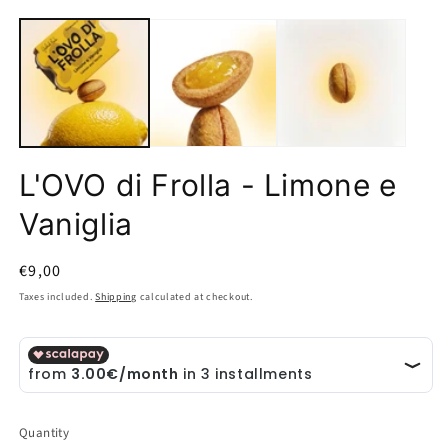
Open
O
media
m
1
2
in
in
modal
m
L'OVO di Frolla - Limone e
Vaniglia
Regular
€9,00
price
Taxes included.
Shipping
calculated at checkout.
Quantity