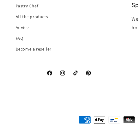
Sp
Pastry Chef
All the products
We
ho
Advice
FAQ
Become a reseller
Facebook
Instagram
TikTok
Pinterest
Payment
methods