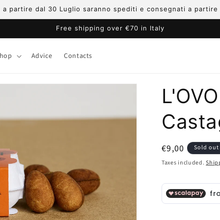
ni a partire dal 30 Luglio saranno spediti e consegnati a partir
Free shipping over €70 in Italy
hop
Advice
Contacts
L'OVO 
Casta
Regular
€9,00
Sold out
price
Taxes included.
Ship