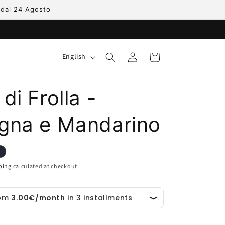
e dal 24 Agosto
Log
L
Cart
English
in
a
n
di Frolla -
g
u
gna e Mandarino
a
g
e
ping
calculated at checkout.