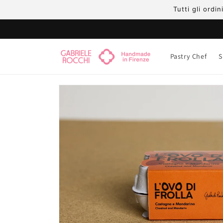
Skip to
Tutti gli ordi
content
Pastry Chef
S
Skip to
product
information