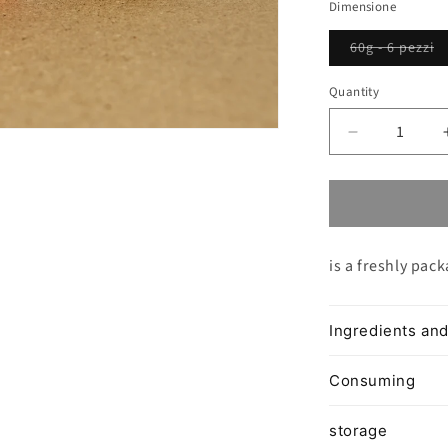
Dimensione
Va
60g - 6 pezzi
so
o
or
Quantity
un
Decrease
quantity
for
L&#39;OVO
di
Frolla
is a freshly pac
-
Castagna
e
Mandarino
Ingredients and
Consuming
storage