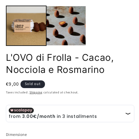
Open
O
media
m
1
2
in
in
modal
m
L'OVO di Frolla - Cacao,
Nocciola e Rosmarino
Regular
€9,00
Sold out
price
Taxes included.
Shipping
calculated at checkout.
Dimensione